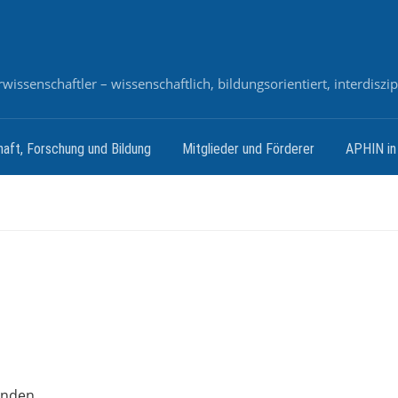
issenschaftler – wissenschaftlich, bildungsorientiert, interdiszi
aft, Forschung und Bildung
Mitglieder und Förderer
APHIN in
unden.