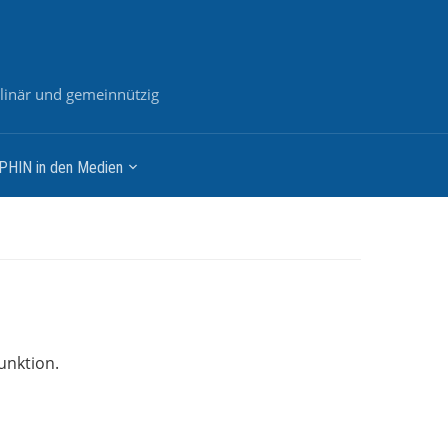
plinär und gemeinnützig
PHIN in den Medien
unktion.