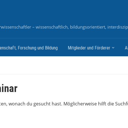
issenschaftler – wissenschaftlich, bildungsorientiert, interdiszi
enschaft, Forschung und Bildung
Mitglieder und Förderer
A
inar
nten, wonach du gesucht hast. Möglicherweise hilft die Suchf