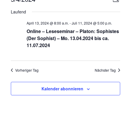
T
e
n
D
a
Laufend
r
a
g
s
a
t
April 13, 2024 @ 8:00 a.m.
-
Juli 11, 2024 @ 5:00 p.m.
i
n
u
Online – Leseseminar – Platon: Sophistes
c
s
m
(Der Sophist) – Mo. 13.04.2024 bis ca.
t
h
w
11.07.2024
a
t
ä
l
h
e
t
l
n
Vorheriger Tag
Nächster Tag
u
e
-
n
n
g
N
.
Kalender abonnieren
A
a
n
v
s
i
i
g
c
h
a